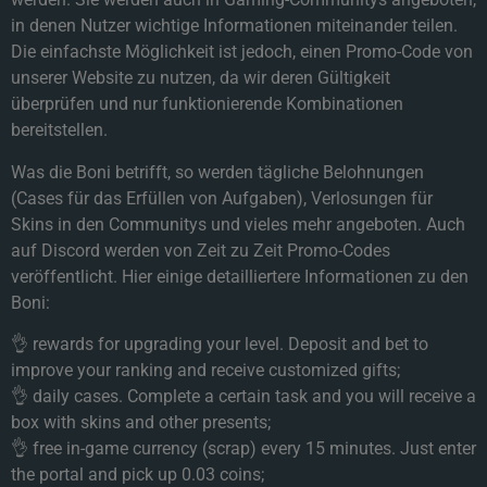
in denen Nutzer wichtige Informationen miteinander teilen.
Die einfachste Möglichkeit ist jedoch, einen Promo-Code von
unserer Website zu nutzen, da wir deren Gültigkeit
überprüfen und nur funktionierende Kombinationen
bereitstellen.
Was die Boni betrifft, so werden tägliche Belohnungen
(Cases für das Erfüllen von Aufgaben), Verlosungen für
Skins in den Communitys und vieles mehr angeboten. Auch
auf Discord werden von Zeit zu Zeit Promo-Codes
veröffentlicht. Hier einige detailliertere Informationen zu den
Boni:
👌 rewards for upgrading your level. Deposit and bet to
improve your ranking and receive customized gifts;
👌 daily cases. Complete a certain task and you will receive a
box with skins and other presents;
👌 free in-game currency (scrap) every 15 minutes. Just enter
the portal and pick up 0.03 coins;