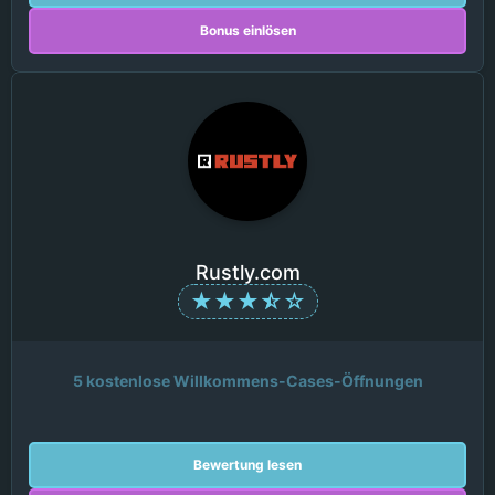
Bonus einlösen
Rustly.com
★
★
★
☆
☆
5 kostenlose Willkommens-Cases-Öffnungen
Bewertung lesen