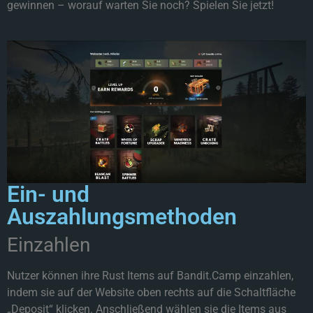
gewinnen – worauf warten Sie noch? Spielen Sie jetzt!
Ein- und
Auszahlungsmethoden
Einzahlen
Nutzer können ihre Rust Items auf Bandit.Camp einzahlen,
indem sie auf der Website oben rechts auf die Schaltfläche
„Deposit“ klicken. Anschließend wählen sie die Items aus