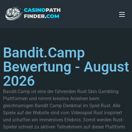
Bandit.Camp
Bewertung
- August
2026
Bandit.Camp ist eine der führenden Rust Skin Gambling
Plattformen und nimmt kreative Anleihen beim
gleichnamigen Bandit Camp Denkmal im Spiel Rust. Alle
Spiele auf der Website sind vom Videospiel Rust inspiriert
und schaffen ein immersives Erlebnis. Somit werden Rust-
Spieler schnell zu aktiven Teilnehmern auf dieser Plattform.