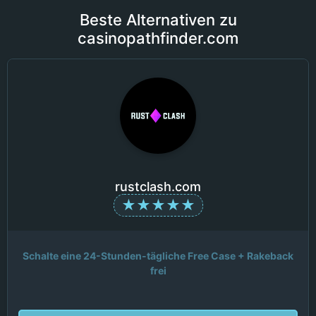
Beste Alternativen zu
casinopathfinder.com
rustclash.com
★
★
★
★
★
Schalte eine 24-Stunden-tägliche Free Case + Rakeback
frei