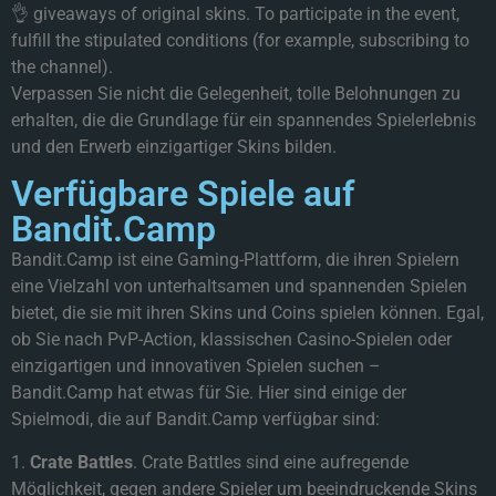
👌 giveaways of original skins. To participate in the event,
fulfill the stipulated conditions (for example, subscribing to
the channel).
Verpassen Sie nicht die Gelegenheit, tolle Belohnungen zu
erhalten, die die Grundlage für ein spannendes Spielerlebnis
und den Erwerb einzigartiger Skins bilden.
Verfügbare Spiele auf
Bandit.Camp
Bandit.Camp ist eine Gaming-Plattform, die ihren Spielern
eine Vielzahl von unterhaltsamen und spannenden Spielen
bietet, die sie mit ihren Skins und Coins spielen können. Egal,
ob Sie nach PvP-Action, klassischen Casino-Spielen oder
einzigartigen und innovativen Spielen suchen –
Bandit.Camp hat etwas für Sie. Hier sind einige der
Spielmodi, die auf Bandit.Camp verfügbar sind:
1.
Crate Battles
. Crate Battles sind eine aufregende
Möglichkeit, gegen andere Spieler um beeindruckende Skins