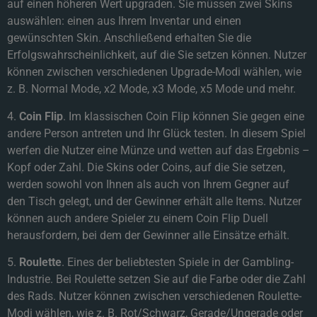
auf einen höheren Wert upgraden. Sie müssen zwei Skins
auswählen: einen aus Ihrem Inventar und einen
gewünschten Skin. Anschließend erhalten Sie die
Erfolgswahrscheinlichkeit, auf die Sie setzen können. Nutzer
können zwischen verschiedenen Upgrade-Modi wählen, wie
z. B. Normal Mode, x2 Mode, x3 Mode, x5 Mode und mehr.
4.
Coin Flip
. Im klassischen Coin Flip können Sie gegen eine
andere Person antreten und Ihr Glück testen. In diesem Spiel
werfen die Nutzer eine Münze und wetten auf das Ergebnis –
Kopf oder Zahl. Die Skins oder Coins, auf die Sie setzen,
werden sowohl von Ihnen als auch von Ihrem Gegner auf
den Tisch gelegt, und der Gewinner erhält alle Items. Nutzer
können auch andere Spieler zu einem Coin Flip Duell
herausfordern, bei dem der Gewinner alle Einsätze erhält.
5.
Roulette
. Eines der beliebtesten Spiele in der Gambling-
Industrie. Bei Roulette setzen Sie auf die Farbe oder die Zahl
des Rads. Nutzer können zwischen verschiedenen Roulette-
Modi wählen, wie z. B. Rot/Schwarz, Gerade/Ungerade oder