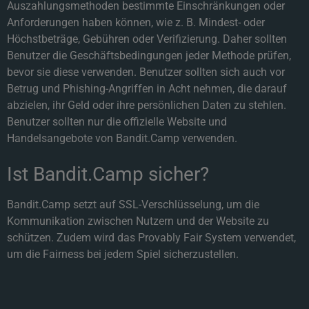
Auszahlungsmethoden bestimmte Einschränkungen oder
Anforderungen haben können, wie z. B. Mindest- oder
Höchstbeträge, Gebühren oder Verifizierung. Daher sollten
Benutzer die Geschäftsbedingungen jeder Methode prüfen,
bevor sie diese verwenden. Benutzer sollten sich auch vor
Betrug und Phishing-Angriffen in Acht nehmen, die darauf
abzielen, ihr Geld oder ihre persönlichen Daten zu stehlen.
Benutzer sollten nur die offizielle Website und
Handelsangebote von Bandit.Camp verwenden.
Ist Bandit.Camp sicher?
Bandit.Camp setzt auf SSL-Verschlüsselung, um die
Kommunikation zwischen Nutzern und der Website zu
schützen. Zudem wird das Provably Fair System verwendet,
um die Fairness bei jedem Spiel sicherzustellen.