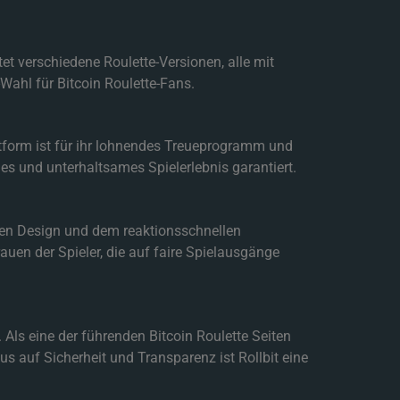
etet verschiedene Roulette-Versionen, alle mit
Wahl für Bitcoin Roulette-Fans.
Plattform ist für ihr lohnendes Treueprogramm und
s und unterhaltsames Spielerlebnis garantiert.
ichen Design und dem reaktionsschnellen
auen der Spieler, die auf faire Spielausgänge
Als eine der führenden Bitcoin Roulette Seiten
s auf Sicherheit und Transparenz ist Rollbit eine