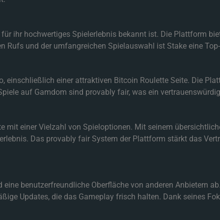
ie für ihr hochwertiges Spielerlebnis bekannt ist. Die Plattform bi
en Rufs und der umfangreichen Spielauswahl ist Stake eine Top-
io, einschließlich einer attraktiven Bitcoin Roulette Seite. Die 
piele auf Gamdom sind provably fair, was ein vertrauenswürdige
ite mit einer Vielzahl von Spieloptionen. Mit seinem übersichtl
erlebnis. Das provably fair System der Plattform stärkt das Vertr
d eine benutzerfreundliche Oberfläche von anderen Anbietern ab. 
äßige Updates, die das Gameplay frisch halten. Dank seines Foku