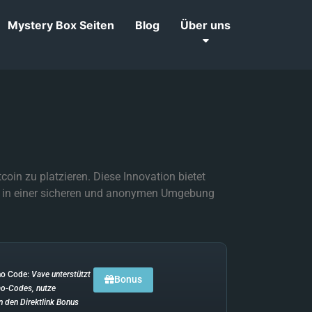
Mystery Box Seiten
Blog
Über uns
tcoin zu platzieren. Diese Innovation bietet
ten in einer sicheren und anonymen Umgebung
mo Code:
Vave unterstützt
Bonus
mo-Codes, nutze
n den Direktlink Bonus