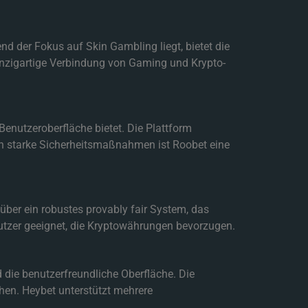
nd der Fokus auf Skin Gambling liegt, bietet die
einzigartige Verbindung von Gaming und Krypto-
Benutzeroberfläche bietet. Die Plattform
rch starke Sicherheitsmaßnahmen ist Roobet eine
 über ein robustes provably fair System, das
Nutzer geeignet, die Kryptowährungen bevorzugen.
d die benutzerfreundliche Oberfläche. Die
chen. Heybet unterstützt mehrere