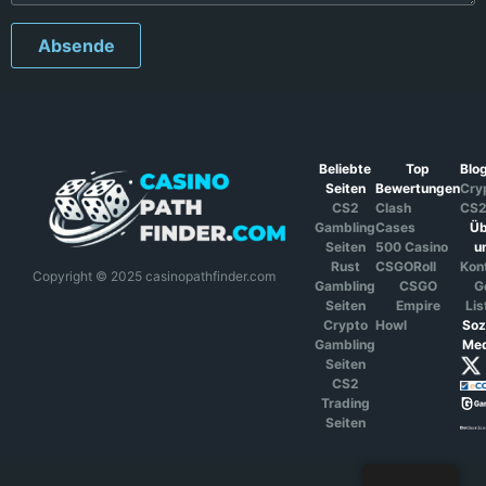
Beliebte
Top
Blo
Seiten
Bewertungen
Cry
CS2
Clash
CS
Gambling
Cases
Üb
Seiten
500 Casino
u
Rust
CSGORoll
Kon
Copyright © 2025 casinopathfinder.com
Gambling
CSGO
G
Seiten
Empire
Lis
Crypto
Howl
Soz
Gambling
Med
Seiten
CS2
Trading
Seiten