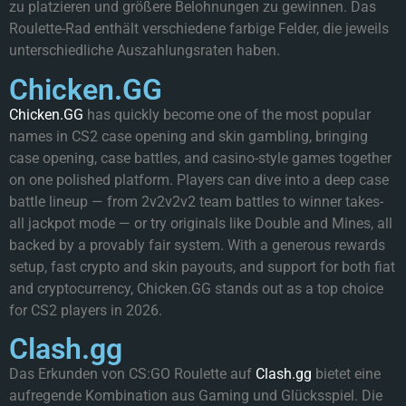
zu platzieren und größere Belohnungen zu gewinnen. Das
Roulette-Rad enthält verschiedene farbige Felder, die jeweils
unterschiedliche Auszahlungsraten haben.
Chicken.GG
Chicken.GG
has quickly become one of the most popular
names in CS2 case opening and skin gambling, bringing
case opening, case battles, and casino-style games together
on one polished platform. Players can dive into a deep case
battle lineup — from 2v2v2v2 team battles to winner takes-
all jackpot mode — or try originals like Double and Mines, all
backed by a provably fair system. With a generous rewards
setup, fast crypto and skin payouts, and support for both fiat
and cryptocurrency, Chicken.GG stands out as a top choice
for CS2 players in 2026.
Clash.gg
Das Erkunden von CS:GO Roulette auf
Clash.gg
bietet eine
aufregende Kombination aus Gaming und Glücksspiel. Die