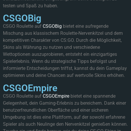
testen und Spaß zu haben.
CSGOBig
CSGO Roulette auf
CSGOBig
bietet eine aufregende
Mischung aus klassischem Roulette-Nervenkitzel und dem
kompetitiven Charakter von CS:GO. Durch die Möglichkeit,
Skins als Währung zu nutzen und verschiedene
Wettoptionen auszuprobieren, entsteht ein einzigartiges
Spielerlebnis. Wenn du strategische Tipps befolgst und
informierte Entscheidungen triffst, kannst du dein Gameplay
optimieren und deine Chancen auf wertvolle Skins erhöhen.
CSGOEmpire
CSGO Roulette auf
CSGOEmpire
bietet eine spannende
Gelegenheit, dein Gaming-Erlebnis zu bereichern. Dank einer
benutzerfreundlichen Oberfläche und einer sicheren
Umgebung ist dies eine Plattform, auf der sowohl erfahrene
Spieler als auch Neulinge den Nervenkitzel genießen können.