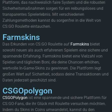
Plattform, das nachweislich faire System und die robusten
Sicherheitsmaßnahmen sorgen für ein reibungsloses und
transparentes Spielerlebnis. Mit verschiedenen
Zahlungsmethoden kannst du sorgenfrei in die Welt von
CS:GO Roulette eintauchen.
Farmskins
Das Erkunden von CS:GO Roulette auf
Farmskins
bietet
sowohl neuen als auch erfahrenen Spielern eine sichere und
spannende Erfahrung. Farmskins bietet eine Vielzahl von
Spielen und täglichen Boni, die deine Chancen erhöhen,
wertvolle In-Game-Skins zu gewinnen. Die Plattform legt
großen Wert auf Sicherheit, sodass deine Transaktionen und
Daten jederzeit geschützt sind.
CSGOpolygon
CSGOPolygon
ist eine spannende und sichere Plattform für
CS:GO-Fans, die ihr Glück mit Roulette versuchen möchten.
Indem du Skins in Coins umwandelst, kannst du den