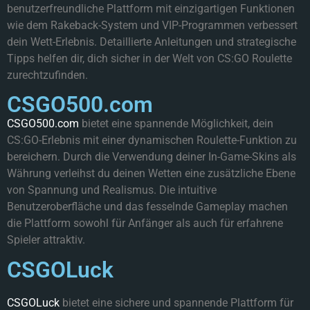
benutzerfreundliche Plattform mit einzigartigen Funktionen
wie dem Rakeback-System und VIP-Programmen verbessert
dein Wett-Erlebnis. Detaillierte Anleitungen und strategische
Tipps helfen dir, dich sicher in der Welt von CS:GO Roulette
zurechtzufinden.
CSGO500.com
CSGO500.com
bietet eine spannende Möglichkeit, dein
CS:GO-Erlebnis mit einer dynamischen Roulette-Funktion zu
bereichern. Durch die Verwendung deiner In-Game-Skins als
Währung verleihst du deinen Wetten eine zusätzliche Ebene
von Spannung und Realismus. Die intuitive
Benutzeroberfläche und das fesselnde Gameplay machen
die Plattform sowohl für Anfänger als auch für erfahrene
Spieler attraktiv.
CSGOLuck
CSGOLuck
bietet eine sichere und spannende Plattform für