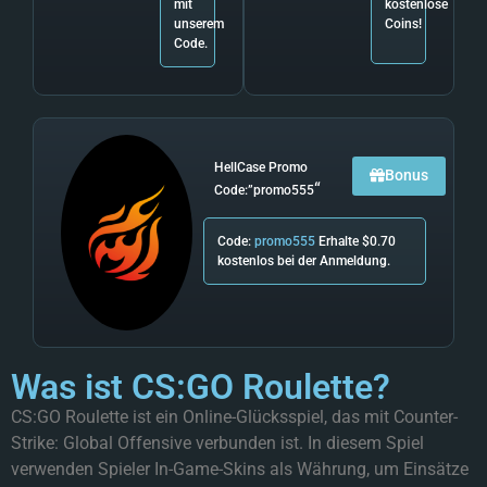
mit
kostenlose
unserem
Coins!
Code.
HellCase Promo
Bonus
“
Code:”promo555
Code:
promo555
Erhalte $0.70
kostenlos bei der Anmeldung.
Was ist CS:GO Roulette?
CS:GO Roulette ist ein Online-Glücksspiel, das mit Counter-
Strike: Global Offensive verbunden ist. In diesem Spiel
verwenden Spieler In-Game-Skins als Währung, um Einsätze