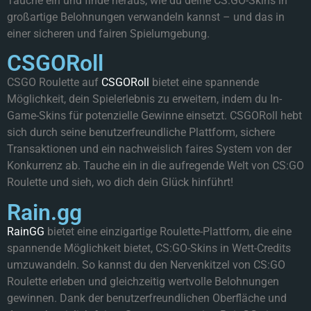
Tauche ein und finde heraus, wie du deine CS:GO-Skins in
großartige Belohnungen verwandeln kannst – und das in
einer sicheren und fairen Spielumgebung.
CSGORoll
CSGO Roulette auf
CSGORoll
bietet eine spannende
Möglichkeit, dein Spielerlebnis zu erweitern, indem du In-
Game-Skins für potenzielle Gewinne einsetzt. CSGORoll hebt
sich durch seine benutzerfreundliche Plattform, sichere
Transaktionen und ein nachweislich faires System von der
Konkurrenz ab. Tauche ein in die aufregende Welt von CS:GO
Roulette und sieh, wo dich dein Glück hinführt!
Rain.gg
RainGG
bietet eine einzigartige Roulette-Plattform, die eine
spannende Möglichkeit bietet, CS:GO-Skins in Wett-Credits
umzuwandeln. So kannst du den Nervenkitzel von CS:GO
Roulette erleben und gleichzeitig wertvolle Belohnungen
gewinnen. Dank der benutzerfreundlichen Oberfläche und