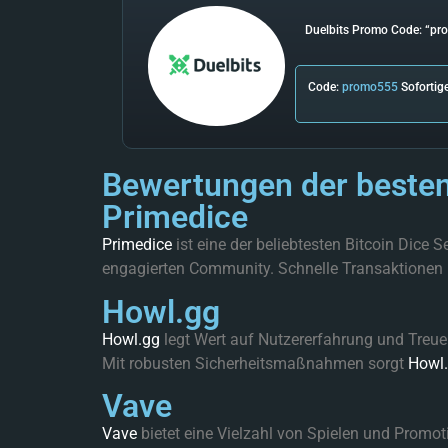
Duelbits Promo Code: “p
Code:
promo555
Sofortig
Bewertungen der besten 
Primedice
Primedice
ist eine der beliebtesten Bitcoin Dice
engagierten Community. Schnelle Transaktionen 
Howl.gg
Howl.gg
legt Wert auf Nutzererfahrung und Treu
Mit robusten Sicherheitsmaßnahmen sorgt
Howl
Vave
Vave
bietet eine Vielzahl von Spielen und Promo