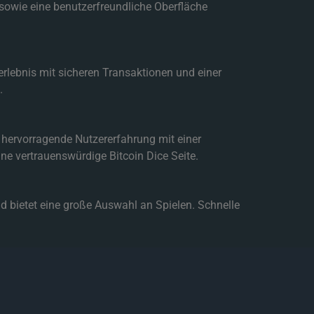
n sowie eine benutzerfreundliche Oberfläche
elerlebnis mit sicheren Transaktionen und einer
.
 hervorragende Nutzererfahrung mit einer
ne vertrauenswürdige Bitcoin Dice Seite.
nd bietet eine große Auswahl an Spielen. Schnelle