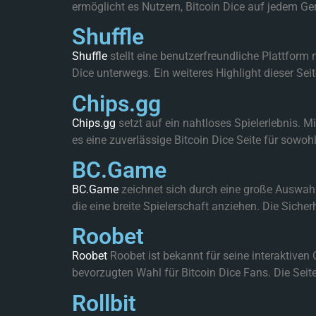
ermöglicht es Nutzern, Bitcoin Dice auf jedem Ger
Shuffle
Shuffle
stellt eine benutzerfreundliche Plattform 
Dice unterwegs. Ein weiteres Highlight dieser Sei
Chips.gg
Chips.gg
setzt auf ein nahtloses Spielerlebnis. M
es eine zuverlässige Bitcoin Dice Seite für sowoh
BC.Game
BC.Game
zeichnet sich durch eine große Auswahl
die eine breite Spielerschaft anziehen. Die Sic
Roobet
Roobet
Roobet ist bekannt für seine interaktiv
bevorzugten Wahl für Bitcoin Dice Fans. Die Seite
Rollbit