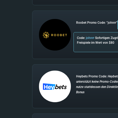
Roobet
Promo Code: “
johnrr”
Code:
johnrr
Sofortigen Zugr
Freispiele im Wert von $80
Heybets Promo Code:
Heybet
unterstützt keine Promo-Code
nutze stattdessen den Direktli
Bonus