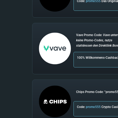
Code:
promo555
Das Origina
Vave Promo Code:
Vave unter
keine Promo-Codes, nutze
stattdessen den Direktlink Bo
100% Willkommens-Cashbac
Chips
Promo Code: “
promo5
Code:
promo555
Crypto Casi