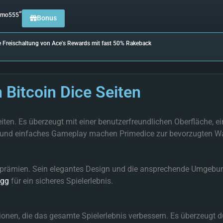
“
romo555
Bonus
e Freischaltung von Ace's Rewards mit fast 50% Rakeback
Bitcoin Dice Seiten
 Seiten. Es überzeugt mit einer benutzerfreundlichen Oberfläche, 
und einfaches Gameplay machen Primedice zur bevorzugten Wahl
eprämien. Sein elegantes Design und die ansprechende Umgebung
.gg
für ein sicheres Spielerlebnis.
tionen, die das gesamte Spielerlebnis verbessern. Es überzeugt 