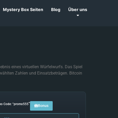
Mystery Box Seiten
Blog
Über uns
ebnis eines virtuellen Würfelwurfs. Das Spiel
wählten Zahlen und Einsatzbeträgen. Bitcoin
“
o Code: “
promo555
Bonus