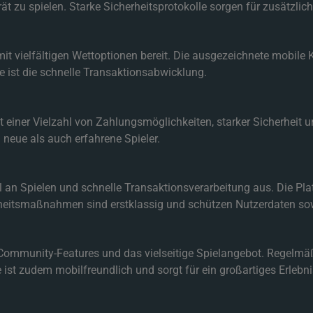
ät zu spielen. Starke Sicherheitsprotokolle sorgen für zusätzlic
mit vielfältigen Wettoptionen bereit. Die ausgezeichnete mobile K
te ist die schnelle Transaktionsabwicklung.
it einer Vielzahl von Zahlungsmöglichkeiten, starker Sicherheit 
l neue als auch erfahrene Spieler.
 an Spielen und schnelle Transaktionsverarbeitung aus. Die Pla
herheitsmaßnahmen sind erstklassig und schützen Nutzerdaten s
en Community-Features und das vielseitige Spielangebot. Regelm
 ist zudem mobilfreundlich und sorgt für ein großartiges Erlebni