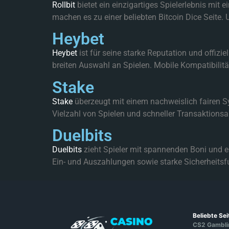
Rollbit
bietet ein einzigartiges Spielerlebnis mit
machen es zu einer beliebten Bitcoin Dice Seite
Heybet
Heybet
ist für seine starke Reputation und offizi
breiten Auswahl an Spielen. Mobile Kompatibilität
Stake
Stake
überzeugt mit einem nachweislich fairen S
Vielzahl von Spielen und schneller Transaktionsa
Duelbits
Duelbits
zieht Spieler mit spannenden Boni und ei
Ein- und Auszahlungen sowie starke Sicherheitsfu
Beliebte Sei
CS2 Gambli