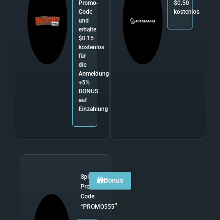
Promo-
$0.50
Code
kostenlos
und
erhalte
$0.15
kostenlos
für
die
Anmeldung
+5%
BONUS
auf
Einzahlung
Splits
Bonus
Promo
Code:
“
“PROMO555