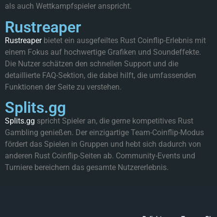
als auch Wettkampfspieler anspricht.
Rustreaper
Rustreaper
bietet ein ausgefeiltes Rust Coinflip-Erlebnis mit
einem Fokus auf hochwertige Grafiken und Soundeffekte.
Die Nutzer schätzen den schnellen Support und die
detaillierte FAQ-Sektion, die dabei hilft, die umfassenden
Funktionen der Seite zu verstehen.
Splits.gg
Splits.gg
spricht Spieler an, die gerne kompetitives Rust
Gambling genießen. Der einzigartige Team-Coinflip-Modus
fördert das Spielen in Gruppen und hebt sich dadurch von
anderen Rust Coinflip-Seiten ab. Community-Events und
Turniere bereichern das gesamte Nutzererlebnis.