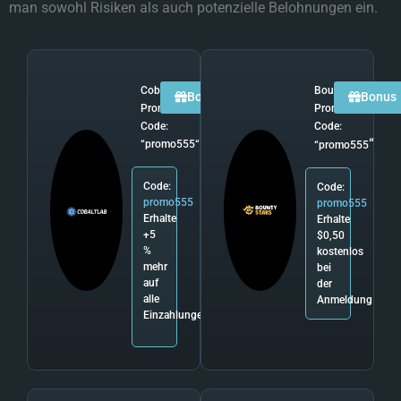
man sowohl Risiken als auch potenzielle Belohnungen ein.
Cobaltlab
Bountystars
Bonus
Bonus
Promo
Promo
Code:
Code:
“
“promo555
“
“promo555
Code:
Code:
promo555
promo555
Erhalte
Erhalte
+5
$0,50
%
kostenlos
mehr
bei
auf
der
alle
Anmeldung
Einzahlungen