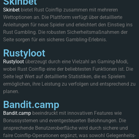
Skinbet
Skinbet
bietet Rust Coinflip zusammen mit mehreren
Wettoptionen an. Die Plattform verfügt über detaillierte
Anleitungen für neue Spieler und erleichtert den Einstieg ins
Rust Gambling. Die robusten Sicherheitsmaßnahmen der
Seite sorgen für ein sicheres Gambling-Erlebnis.
Rustyloot
Rustyloot
überzeugt durch eine Vielzahl an Gaming-Modi,
wobei Rust Coinflip eine der beliebtesten Funktionen ist. Die
Seite legt Wert auf detaillierte Statistiken, die es Spielern
ermöglichen, ihre Leistung zu verfolgen und entsprechend zu
planen.
Bandit.camp
Bandit.camp
beeindruckt mit innovativen Features wie
Bonussystemen und eventgesteuerten Belohnungen. Die
ansprechende Benutzeroberfläche wird durch sichere und
faire Coinflip-Operationen ergänzt, was sowohl Gelegenheits-