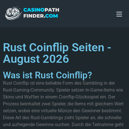
Rust Coinflip Seiten
-
August 2026
Was ist Rust Coinflip?
Rust Coinflip ist eine beliebte Form des Gambling in der
Rust-Gaming-Community. Spieler setzen In-Game-Items wie
Skins und Waffen in einem Coinflip-Glücksspiel ein. Der
Prozess beinhaltet zwei Spieler, die Items mit gleichem Wert
setzen, wobei eine virtuelle Münze den Gewinner bestimmt.
Diese Art des Rust-Gamblings zieht Spieler an, die schnelle
und aufregende Gewinne suchen. Durch die Teilnahme geht