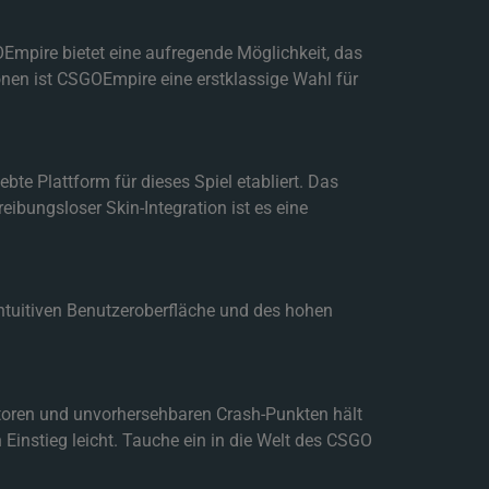
OEmpire bietet eine aufregende Möglichkeit, das
onen ist CSGOEmpire eine erstklassige Wahl für
bte Plattform für dieses Spiel etabliert. Das
ibungsloser Skin-Integration ist es eine
ntuitiven Benutzeroberfläche und des hohen
atoren und unvorhersehbaren Crash-Punkten hält
instieg leicht. Tauche ein in die Welt des CSGO