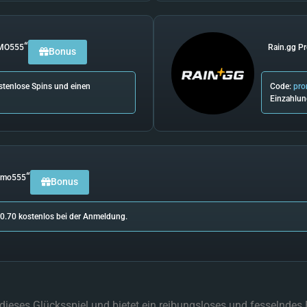
“
OMO555
Rain.gg P
Bonus
ostenlose Spins und einen
Code:
pr
Einzahlu
“
romo555
Bonus
$0.70 kostenlos bei der Anmeldung.
 dieses Glücksspiel und bietet ein reibungsloses und fesselndes