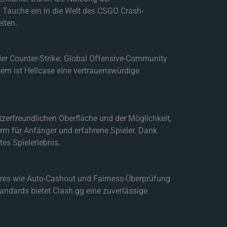
 Tauche ein in die Welt des CSGO Crash-
iten.
 der Counter-Strike: Global Offensive-Community
tem ist Hellcase eine vertrauenswürdige
zerfreundlichen Oberfläche und der Möglichkeit,
rm für Anfänger und erfahrene Spieler. Dank
es Spielerlebnis.
tures wie Auto-Cashout und Fairness-Überprüfung
tandards bietet Clash.gg eine zuverlässige