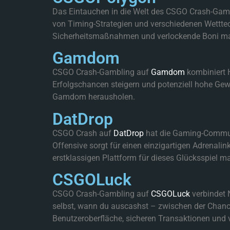
Das Eintauchen in die Welt des CSGO Crash-Gam
von Timing-Strategien und verschiedenen Wettte
Sicherheitsmaßnahmen und verlockende Boni mac
Gamdom
CSGO Crash-Gambling auf
Gamdom
kombiniert 
Erfolgschancen steigern und potenziell hohe Gew
Gamdom herausholen.
DatDrop
CSGO Crash auf
DatDrop
hat die Gaming-Commun
Offensive sorgt für einen einzigartigen Adrenali
erstklassigen Plattform für dieses Glücksspiel m
CSGOLuck
CSGO Crash-Gambling auf
CSGOLuck
verbindet 
selbst, wann du auscashst – zwischen der Chance
Benutzeroberfläche, sicheren Transaktionen und v