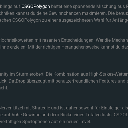
blings auf
CSGOPolygon
bietet eine spannende Mischung aus 
chniken kannst du deine Gewinnchancen maximieren. Die benutze
hen CSGOPolygon zu einer ausgezeichneten Wahl für Anfänger
Hochrisikowetten mit rasanten Entscheidungen. Wer die Mechanik
inne erzielen. Mit der richtigen Herangehensweise kannst du d
ity im Sturm erobert. Die Kombination aus High-Stakes-Wetten
nkick. DatDrop überzeugt mit benutzerfreundlichen Features und
acht.
Nervenkitzel mit Strategie und ist daher sowohl für Einsteiger al
 auf hohe Gewinne und dem Risiko eines Totalverlusts. CSGOLuck
ielfältigen Spieloptionen auf ein neues Level.