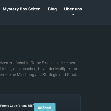
Mystery Box Seiten
Blog
Über uns
etzen zunächst In-Game-Skins ein, die einen
l ist es, auszucashen, bevor der Multiplikator
en – eine Mischung aus Strategie und Glück.
“
s Promo Code:”promo555
Bonus