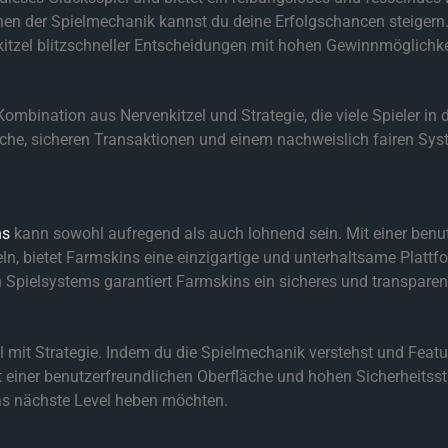
en der Spielmechanik kannst du deine Erfolgschancen steigern.
tzel blitzschneller Entscheidungen mit hohen Gewinnmöglichke
ombination aus Nervenkitzel und Strategie, die viele Spieler in
äche, sicheren Transaktionen und einem nachweislich fairen Sys
ns
kann sowohl aufregend als auch lohnend sein. Mit einer benut
 bietet Farmskins eine einzigartige und unterhaltsame Plattfo
Spielsystems garantiert Farmskins ein sicheres und transparent
l mit Strategie. Indem du die Spielmechanik verstehst und Fea
it einer benutzerfreundlichen Oberfläche und hohen Sicherheitss
 das nächste Level heben möchten.