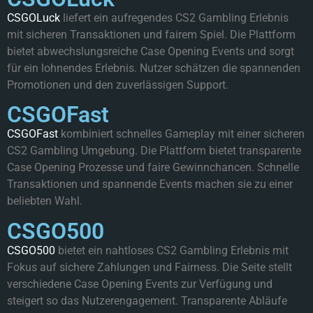
CSGOLuck
liefert ein aufregendes CS2 Gambling Erlebnis
mit sicheren Transaktionen und fairem Spiel. Die Plattform
bietet abwechslungsreiche Case Opening Events und sorgt
für ein lohnendes Erlebnis. Nutzer schätzen die spannenden
Promotionen und den zuverlässigen Support.
CSGOFast
CSGOFast
kombiniert schnelles Gameplay mit einer sicheren
CS2 Gambling Umgebung. Die Plattform bietet transparente
Case Opening Prozesse und faire Gewinnchancen. Schnelle
Transaktionen und spannende Events machen sie zu einer
beliebten Wahl.
CSGO500
CSGO500
bietet ein nahtloses CS2 Gambling Erlebnis mit
Fokus auf sichere Zahlungen und Fairness. Die Seite stellt
verschiedene Case Opening Events zur Verfügung und
steigert so das Nutzerengagement. Transparente Abläufe