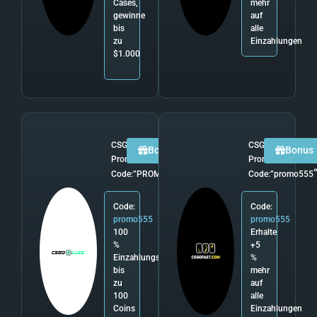
Cases,
mehr
gewinne
auf
bis
alle
zu
Einzahlungen
$1.000
CSGOLUCK
CSGOFast
Bonus
Bonus
Promo
Promo
“
Code:”PROMO555
Code:”promo555
Code:
Code:
promo555
promo555
100
Erhalte
%
+5
Einzahlungsbonus
%
bis
mehr
zu
auf
100
alle
Coins
Einzahlungen